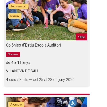
Joc i relació
Natura
CONEIX FUNDESPLAI
La Fundació
185€
L'equip
Colònies d'Estiu Escola Auditori
Missió i valors
Colònies
Els comptes clars
de 4 a 11 anys
Memòria d'activitats
VILANOVA DE SAU
Proposta educativa
4 dies / 3 nits — del 25 al 28 de juny 2026
ACTUALITAT
Notícies
Aventura