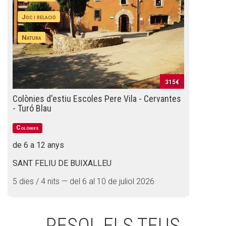
Joc i relació
Natura
315€
Colònies d'estiu Escoles Pere Vila - Cervantes
- Turó Blau
Colònies
de 6 a 12 anys
SANT FELIU DE BUIXALLEU
5 dies / 4 nits — del 6 al 10 de juliol 2026
RESOL ELS TEUS