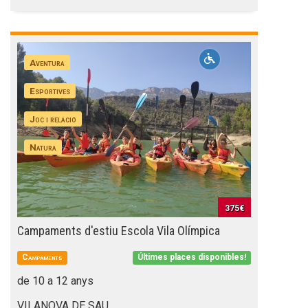
Aventura
Esportives
Joc i relació
Natura
375€
Campaments d'estiu Escola Vila Olímpica
Campaments
Últimes places disponibles!
de 10 a 12 anys
VILANOVA DE SAU