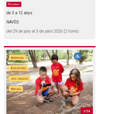
Colònies
de 3 a 12 anys
NAVÈS
del 29 de juny al 3 de juliol 2026 (2 torns)
Aventura
Esportives
Joc i relació
Natura
375€