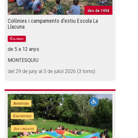
des de
195€
Colònies i campaments d'estiu Escola La
Llacuna
Colònies
de 5 a 12 anys
MONTESQUIU
del 29 de juny al 3 de juliol 2026 (3 torns)
Aventura
Esportives
Joc i relació