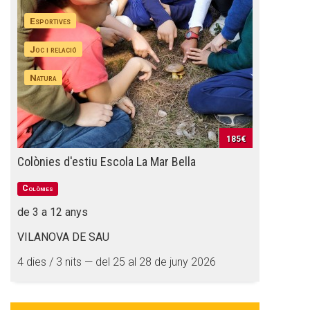
Butlletins
Esportives
Diari de la Fundació
Joc i relació
Fundesplai als mitjans
Natura
Xarxes socials
COL·LABORA
185€
Colònies d'estiu Escola La Mar Bella
Fes voluntariat
Fes un donatiu
Colònies
de 3 a 12 anys
Treballa amb nosaltres
VILANOVA DE SAU
4 dies / 3 nits — del 25 al 28 de juny 2026