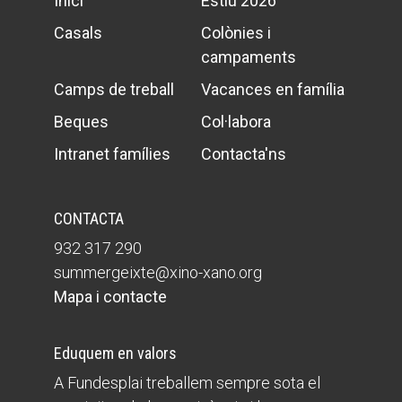
Inici
Estiu 2026
Casals
Colònies i
campaments
Camps de treball
Vacances en família
Beques
Col·labora
Intranet famílies
Contacta'ns
CONTACTA
932 317 290
summergeixte@xino-xano.org
Mapa i contacte
Eduquem en valors
A Fundesplai treballem sempre sota el