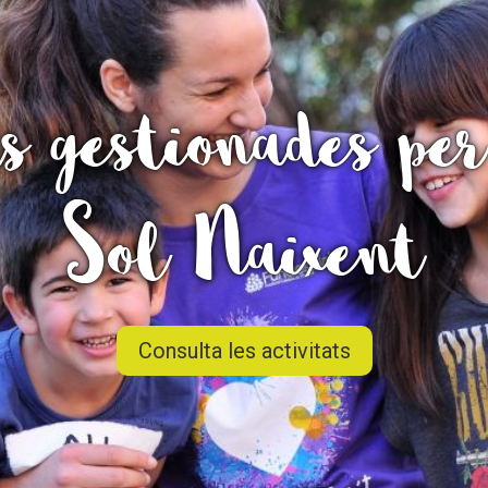
Butlletins
ors
Diari de la Fundació
clars
Fundesplai als mitjans
s gestionades pe
tivitats
Xarxes socials
ucativa
Sol Naixent
Consulta les activitats