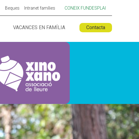
Beques
Intranet famílies
CONEIX FUNDESPLAI
VACANCES EN FAMÍLIA
Contacta
 ESPLAI
FORMACIÓ
SUPORT TERCER SECTOR
LABORA
Fes voluntariat