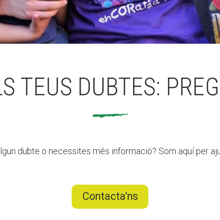
LS TEUS DUBTES: PREG
lgun dubte o necessites més informació? Som aquí per aju
Contacta'ns