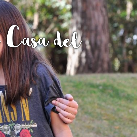
Fes un donatiu
Treballa amb nosaltres
r Casa del