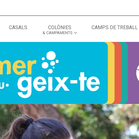
CASALS
COLÒNIES
CAMPS DE TREBALL
& CAMPAMENTS
MÓN ESCOLAR
ALBERG CENTRE
CCIÓ SOCIAL I JOVES
ESPLAIS
ACTUALITAT
COL·
Notícies