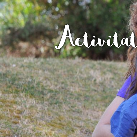
L'equip
Missió i val
Els comptes 
Activitat
Memòria d'ac
Proposta ed