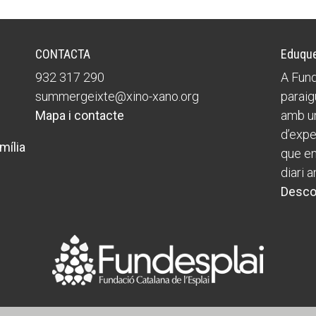
CONTACTA
Eduque
932 317 290
A Fund
summergeixte@xino-xano.org
paraig
Mapa i contacte
amb un
d’expe
mília
que ens
diari a
Desco