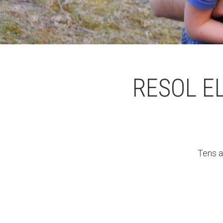
RESOL E
Tens a