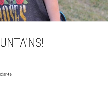
UNTA'NS!
dar-te.